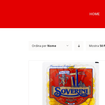
Salta
al
contenuto
HOME
Ordina per
Nome
Mostra
50 