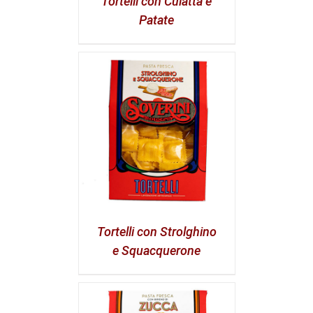
Tortelli con Culatta e
Patate
Tortelli con Strolghino
e Squacquerone