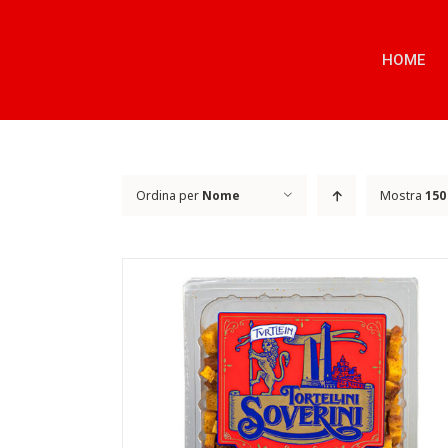
Salta
al
contenuto
HOME
Ordina per
Nome
Mostra
150