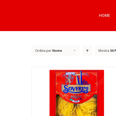
Salta
al
contenuto
HOME
Ordina per
Nome
Mostra
50 