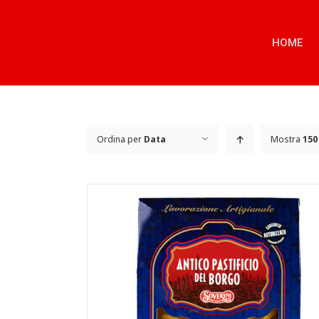
Salta
al
contenuto
HOME
Ordina per
Data
Mostra
150