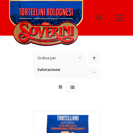
Salta
al
contenuto
Ordina per
Valutazione
Mostra
100 Prodotti