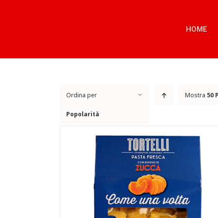
Salta
al
contenuto
HOME
Ordina per
Mostra
50 
Popolarità