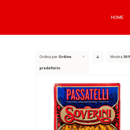
Salta
al
contenuto
HOME
Ordina per
Ordine
Mostra
50 
predefinito