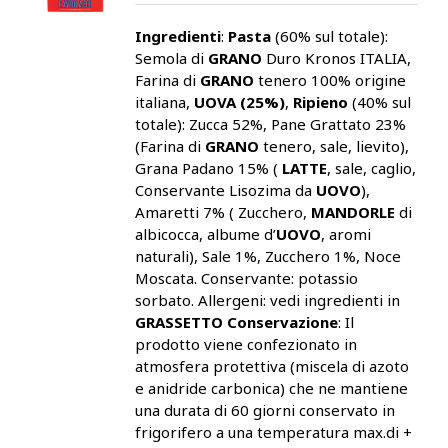
Ingredienti
:
Pasta
(60% sul totale):
Semola di
GRANO
Duro Kronos ITALIA,
Farina di
GRANO
tenero 100% origine
italiana,
UOVA (25%)
,
Ripieno
(40% sul
totale): Zucca 52%, Pane Grattato 23%
(Farina di
GRANO
tenero, sale, lievito),
Grana Padano 15% (
LATTE
, sale, caglio,
Conservante Lisozima da
UOVO
),
Amaretti 7% ( Zucchero,
MANDORLE
di
albicocca, albume d’
UOVO
, aromi
naturali), Sale 1%, Zucchero 1%, Noce
Moscata. Conservante: potassio
sorbato. Allergeni: vedi ingredienti in
GRASSETTO
Conservazione
: Il
prodotto viene confezionato in
atmosfera protettiva (miscela di azoto
e anidride carbonica) che ne mantiene
una durata di 60 giorni conservato in
frigorifero a una temperatura max.di +