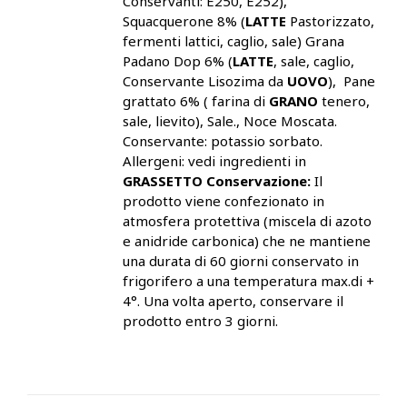
Conservanti: E250, E252),
Squacquerone 8% (
LATTE
Pastorizzato,
fermenti lattici, caglio, sale) Grana
Padano Dop 6% (
LATTE
, sale, caglio,
Conservante Lisozima da
UOVO
), Pane
grattato 6% ( farina di
GRANO
tenero,
sale, lievito), Sale., Noce Moscata.
Conservante: potassio sorbato.
Allergeni: vedi ingredienti in
GRASSETTO
Conservazione:
Il
prodotto viene confezionato in
atmosfera protettiva (miscela di azoto
e anidride carbonica) che ne mantiene
una durata di 60 giorni conservato in
frigorifero a una temperatura max.di +
4°. Una volta aperto, conservare il
prodotto entro 3 giorni.