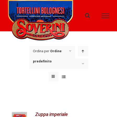
Salta
al
contenuto
Ordina per
Ordine
predefinito
Mostra
50 Prodotti
Zuppa imperiale