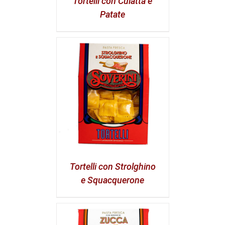
Tortelli con Culatta e
Patate
Tortelli con Strolghino
e Squacquerone