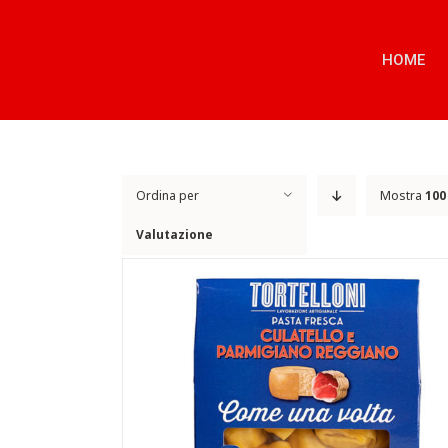
Salta
al
contenuto
HOME
Ordina per
Mostra
100
Valutazione