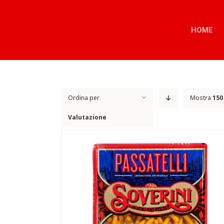
Salta
al
contenuto
HOME
Ordina per
Mostra
150
Valutazione